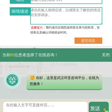
病情描述
温馨提示：
预约成功后我院值班医生将与您联系，安
排医生及确认详细就诊时间。
武汉市硚口区解放大道479号
当前
85
位患者选择了在线咨询！
关闭
免费电话：
027-83886690
你好，这里是武汉环亚咨询平台，在线为
Copyright 2023 武汉环亚中医白癜风医院
您服务！
本网站信息仅做健康参考，具体诊疗请遵医师意见
鄂公网安备 42010402000616号
鄂ICP备16003424号-6