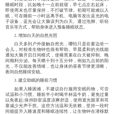
睡眠时段，比如晚十一点前就寝，早七点左右起床，
即使周末也尽量保持，不打破节律。初期可能难以入
眠，可在睡前一小时远离手机、电脑等发出蓝光的电
子设备，蓝光会让大脑误判为白天。通过泡脚、听轻
音乐等方式，帮助身体进入预备睡眠状态。
2. 增加白天的自然光照
白天多到户外接触自然光，哪怕只是在窗边坐一
会儿，对校准生物钟也很有帮助。早晨柔和的光线能
通知大脑开启日间模式，使褪黑素在白天被抑制、晚
间顺利分泌。每天晒十到十五分钟，例如九点前的阳
光，不仅能改善情绪，也让身体的昼夜节律更清晰，
夜间自然睡得安稳。
3. 建立助眠的睡前习惯
如果入睡困难，不建议自行服用安眠药物，可尝
试温和小习惯。睡前半小时喝半杯温牛奶，避免过量
以免夜起;保持卧室温度凉爽舒适，使用遮光眼罩和耳
塞减少光声干扰。这些方法温和无依赖，坚持一段时
间能提升入睡速度和睡眠连续性，让生物钟在潜移默