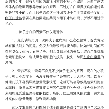
点的青少年，都有可能因为生活习惯的不好，不健康，从而导致诱
发体内的隐藏因素导致触发白癜风。不过好在白癜风疾病的遗传几
率是非常小的，而且只是遗传这一种因素还不至于导致孩子发病，
白斑的遗传
需要在其他因素的共同作用下才能出现，所以不用过于
担心。
二、孩子患白的因素不仅仅是遗传
1、免疫功能失调：说到孩子生病为什么这么频繁，首先肯定
就有抵抗能力的问题。免疫力低导致抵抗能力弱。比如长时间的不
按时吃饭，生病，着凉了等。都会导致免疫力变低，进而产生抗黑
色素细胞抗体，造成黑色素细胞的损伤、脱失，继而
引发白癜风
的
发病。
2、营养不良：营养不良是不少孩子患病的原因，现在的小孩
子，整天不离零食，头发变得焦黄了还在吃，大人也不管。饮食不
健康的孩子容易导致微量元素缺乏，这就可能会导致黑色素细胞合
成障碍。微量元素不仅直接参与黑色素细胞的合成，还会保护黑色
素细胞免受重金属毒物的损伤。所以，
防止白癜风
的发生，要大量
补充体内微量元素，做到营养均衡。
武汉专业白癜风科医院？孩子白癜风是遗传导致的吗？武汉环