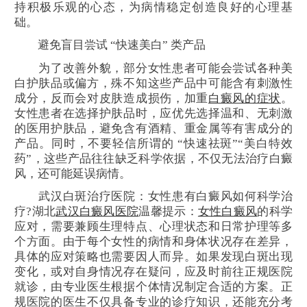
持积极乐观的心态，为病情稳定创造良好的心理基
础。
避免盲目尝试 “快速美白” 类产品
为了改善外貌，部分女性患者可能会尝试各种美
白护肤品或偏方，殊不知这些产品中可能含有刺激性
成分，反而会对皮肤造成损伤，加重
白癜风的症状
。
女性患者在选择护肤品时，应优先选择温和、无刺激
的医用护肤品，避免含有酒精、重金属等有害成分的
产品。同时，不要轻信所谓的 “快速祛斑”“美白特效
药”，这些产品往往缺乏科学依据，不仅无法治疗白癜
风，还可能延误病情。
武汉白斑治疗医院：女性患有白癜风如何科学治
疗?湖北
武汉白癜风医院
温馨提示：
女性白癜风
的科学
应对，需要兼顾生理特点、心理状态和日常护理等多
个方面。由于每个女性的病情和身体状况存在差异，
具体的应对策略也需要因人而异。如果发现白斑出现
变化，或对自身情况存在疑问，应及时前往正规医院
就诊，由专业医生根据个体情况制定合适的方案。正
规医院的医生不仅具备专业的诊疗知识，还能充分考