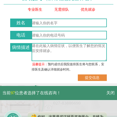
专业医生
无需排队
优先就诊
姓名
电话
病情描述
温馨提示：
预约成功后我院值班医生将与您联系，安
排医生及确认详细就诊时间。
武汉市硚口区解放大道479号
当前
97
位患者选择了在线咨询！
关闭
免费电话：
027-83886690
你好，这里是武汉环亚咨询平台，在线为