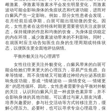
雌激素、孕激素等激素水平会发生明显变化，而激素
波动可能会影响身体的免疫状态和代谢功能，进而对
白癜风产生一定影响。例如，部分女性患者会发现，
在月经前后或孕期，白斑可能出现轻微的变化。因
此，女性患者在这些特殊时期更需要密切关注皮肤状
态，保持规律的作息和均衡的饮食，为身体提供稳定
的内在环境，减少激素波动带来的不利影响。同时，
在就医时应主动告知医生自身的生理周期或特殊状
态，以便医生更全面地评估病情。
平衡外貌关注与心理调节
女性往往更关注外貌变化，白癜风带来的白斑可
能会给她们带来更大的心理压力，容易产生焦虑、自
卑等情绪。而不良情绪又可能通过神经内分泌系统影
响免疫功能，形成 “情绪波动 — 病情变化 — 情绪更
差” 的恶性循环。因此，女性患者需要学会平衡对外貌
的关注，认识到白癜风只是一种皮肤色素异常，并不
会影响身体的其他功能。可以通过与家人朋友沟通、
培养兴趣爱好、参与社交活动等方式转移注意力，缓
解心理压力。必要时，也可以寻求专业心理疏导，保