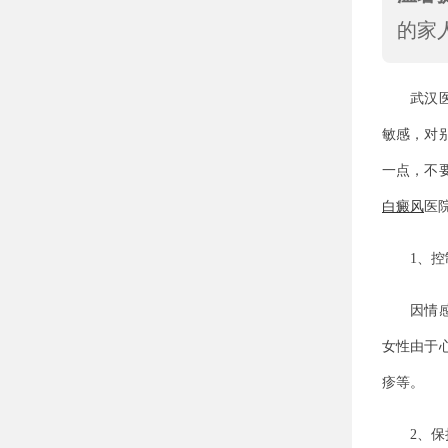
的家
武汉医
敏感，对
一点，不
白癜风
医
1、控制
因情感因
女性由于
疹等。
2、保持