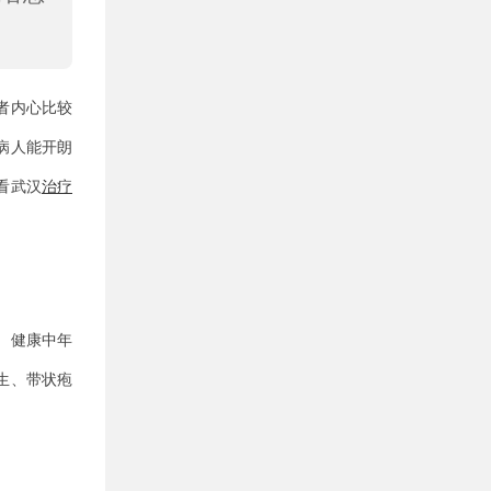
者内心比较
病人能开朗
看武汉
治疗
。健康中年
生、带状疱