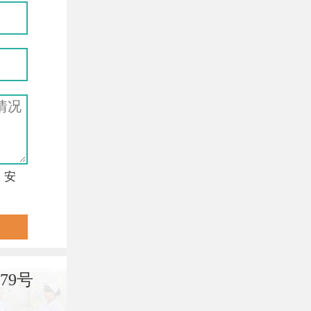
，安
79号