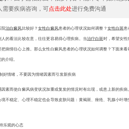
人需要疾病咨询，可
点击此处
进行免费沟通
院
治白癜风
比较好？
女性白癜风
患者的心理状况如何调整？
女性白斑
患
别人的看法比较在意，往往更容易得心理疾病。当
治疗白斑
时，希望女性
要把病情往心上推。那么女性白癜风患者的心理状况如何调整？下面来看
院的介绍。
好情绪，不要因为情绪因素而引发新疾病
素而使白癜风病变状况加重或复发的情况时有出现，或患上新的疾病
心境不稳定、心理不稳定也会导致皮肤问题：黄褐斑、痤疮、乳腺小叶增
乐观的心态