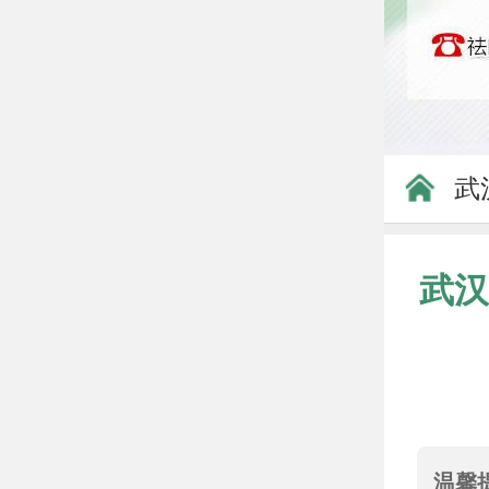
武
武汉
温馨