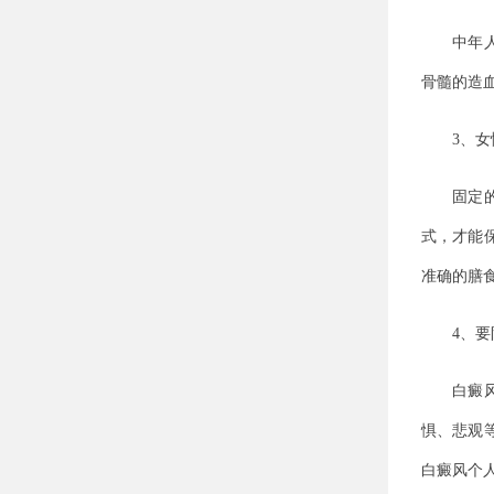
中年人女
骨髓的造
3、女性
固定的居
式，才能
准确的膳
4、要防
白癜风患
惧、悲观
白癜风个