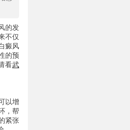
风的发
来不仅
白癜风
性的预
请看
武
可以增
环，帮
的紧张
险。