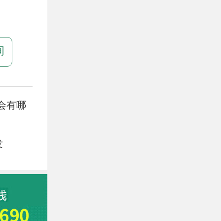
询
会有哪
发