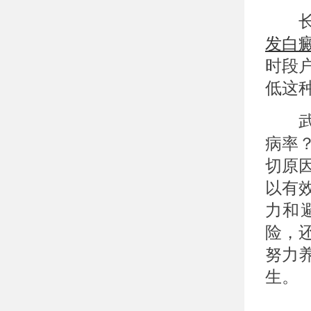
长时
发白
时段
低这
武汉
病率
切原
以有
力和
险，
努力
生。