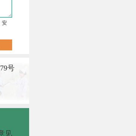
，安
79号
意见