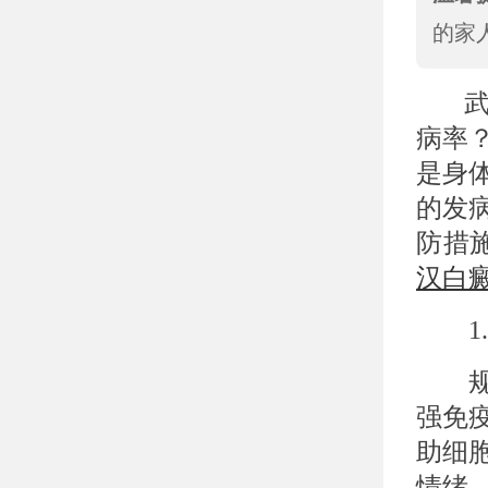
的家
武
病率
是身
的发
防措
汉白
1.
规律
强免
助细
情绪