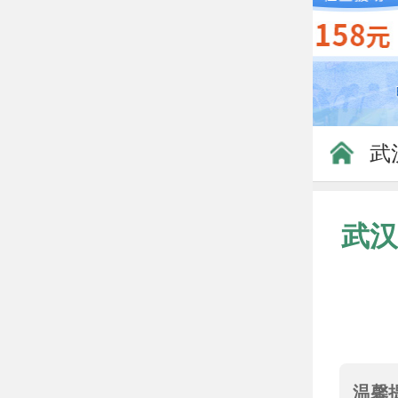
武
武汉
温馨