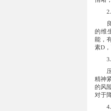
2.
良好
的维
能，
素D
3.
压力
精神
的风
对于
4.