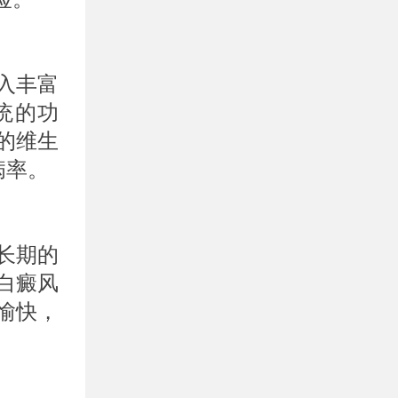
入丰富
统的功
的维生
病率。
长期的
白癜风
愉快，