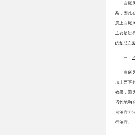
白癜风因
杂，因此
患上
白癜
主要是进
的
预防白
三、
白癜风发
加上西医
效果，因
巧妙地融
合治疗方
行治疗。