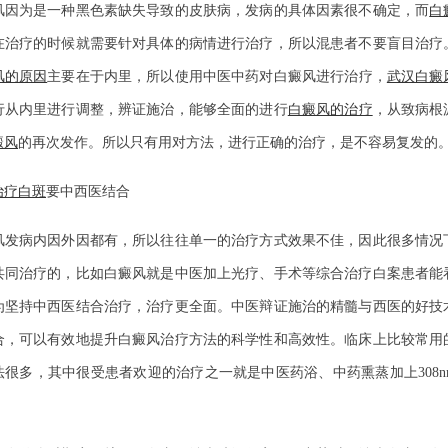
为是一种黑色素缺失导致的皮肤病，发病的具体因素很不确定，而
白
在治疗的时候就需要针对具体的病情进行治疗，所以混患者不要盲目治疗
风的原因
主要在于内里，所以使用中医中药对白癜风进行治疗，
武汉白癜
行从内里进行调整，辨证施治，能够全面的进行
白癜风的治疗
，从致病根
癜风
的再次发作。所以只有用对方法，进行正确的治疗，是不容易复发的
治疗白斑
要中西医结合
病内因外因都有，所以往往单一的治疗方式效果不佳，因此很多情况
共同治疗的，比如白癜风就是中医加上光疗、手术等综合治疗白案患者能
为坚持中西医结合治疗，治疗更全面。中医辩证施治的精髓与西医的好技
合，可以有效地提升白癜风治疗方法的科学性和高效性。临床上比较常用
法很多，其中很受患者欢迎的治疗之一就是中医药浴、中药熏蒸加上308n