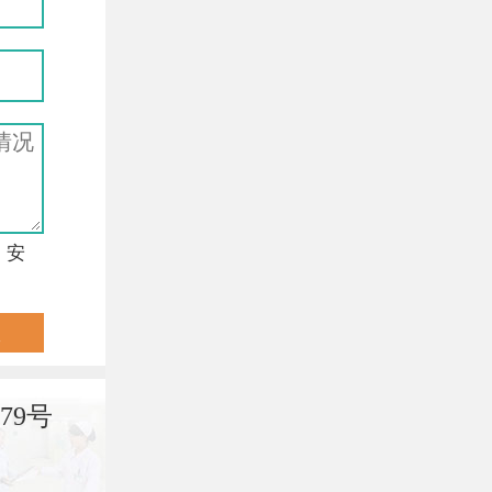
，安
79号