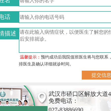
姓名
电话
情描述
温馨提示：
预约成功后我院值班医生将与您联系
排医生及确认详细就诊时间。
武汉市硚口区解放大道4
免费电话：
027-83886690