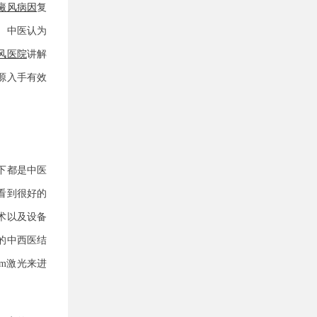
癜风病因
复
。中医认为
风医院
讲解
源入手有效
。
下都是中医
看到很好的
术以及设备
的中西医结
m激光来进