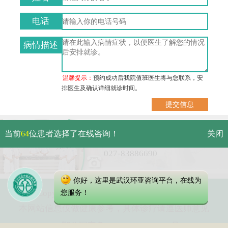
电话
病情描述
温馨提示：
预约成功后我院值班医生将与您联系，安
排医生及确认详细就诊时间。
武汉市硚口区解放大道479号
当前
64
位患者选择了在线咨询！
关闭
免费电话：
027-83886690
你好，这里是武汉环亚咨询平台，在线为
Copyright 2023 武汉环亚中医白癜风医院
您服务！
本网站信息仅做健康参考，具体诊疗请遵医师意见
鄂公网安备 42010402000616号